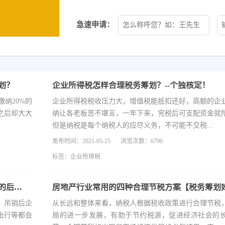
急速申请：
划？
企业所得税怎样合理税务筹划？--个独核定！
纳20%的
企业所得税税收压力大，增值税能抵扣还好，高额的企
之后却大大
纳让各老板苦不堪言，一年下来，完税后可支配资金就
但是纳税是每个纳税人的应尽义务，不可能不交税...
发布时间：2021-05-25
浏览次数：6796
标签：
企业所得税
未经营的公司不注销会带来哪些后果？造成什么样的后果？
房地产行业常用的四种合理节税方案【税务筹划
，吊销后企
从长远和整体来看，纳税人根据税收政策进行合理节税
出行等都会
局的进一步发展，有助于节约税源，促进经济社会的