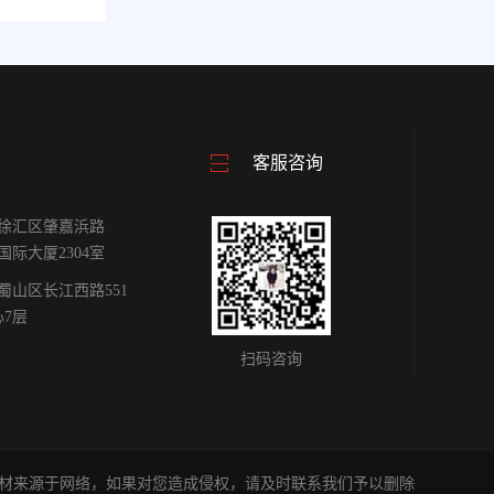
客服咨询
徐汇区肇嘉浜路
雕国际大厦2304室
蜀山区长江西路551
心7层
扫码咨询
材来源于网络，如果对您造成侵权，请及时联系我们予以删除