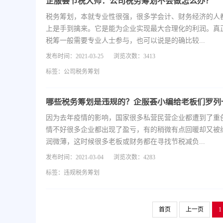
企服荟节税大师：公司税务筹划不会做怎么办？
税务筹划，本就专业性很强，很多学会计、财务经济的人
上是手到擒来。它是能为企业实现最大合理化的利润。真
税筹一般需要专业人士参与，也可以说是的确比较...
发布时间：2021-03-25
浏览次数：3413
标签：
公司税务筹划
哪些税务筹划是违规的？企服荟小编给老板们罗列
因为去年疫情的影响，国家很多私营民营企业都遭到了重
情不好很多企业都出现了盈亏，有的稍微有点回暖却又被
润微薄，这时候很多老板或财务都在寻找节税减负...
发布时间：2021-03-04
浏览次数：4283
标签：
违规税务筹划
首页
上一页
1