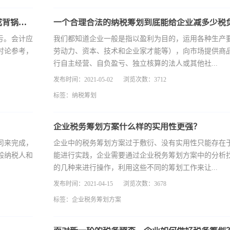
公转私100万，怎么才能少交税？财务不懂小心变成背锅侠！
一个合理合法的纳税筹划到底能给企业减多少税
亏。会计应
我们都知道企业一般是指以盈利为目的，运用各种生产
讨论参考，
劳动力、资本、技术和企业家才能等），向市场提供商
行自主经营、自负盈亏、独立核算的法人或其他社...
发布时间：2021-05-02
浏览次数：3712
标签：
纳税筹划
企业税务筹划方案什么样的实用性更强？
司来完成，
企业中的税务筹划方案过于敷衍、没有实用性只能存在
般纳税人和
能进行实践，企业需要通过企业税务筹划方案中的分析
的几种来进行操作，利用这些不同的筹划工作来让...
发布时间：2021-04-15
浏览次数：3678
标签：
企业税务筹划方案