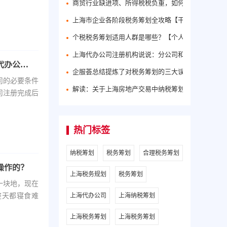
商贸行业缺进项、所得税税负重，如何合理税务筹划
上海市企业各阶段税务筹划全攻略【干货分享】
个税税务筹划适用人群是哪些？【个人所得税筹划方
上海代办公司注册机构说说：分公司和子公司的区别
蚌埠新公司注册流程之税务筹划案例分析【免费代办公司】
企服荟总结提炼了对税务筹划的三大误区
司的必要条件
解读：关于上海房地产交易中纳税筹划问题
司注册完成后
热门标签
纳税筹划
税务筹划
合理税务筹划
操作的？
上海税务规划
税务筹划
一块地，现在
整天都寝食难
上海代办公司
上海纳税筹划
上海税务筹划
上海税务筹划