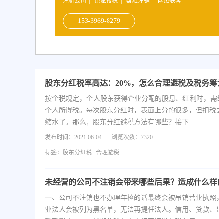
注册公司
记账报税
疑难注销
网络获客
153-3969-8279
股东分红税率高达：20%，怎么合理避税及税务筹
按个税规定，个人股东获得企业分配的股息、红利时，需缴
个人所得税。每次股东分红时，表面上分的很多，但扣税
缩水了。那么，股东分红避税方法有哪些？接下...
发布时间：2021-06-04
浏览次数：7320
标签：
股东分红税
合理避税
一、公司不注销也不办理年检的话最终会被吊销营业执照
业法人会被列为黑名单，无法再提任法人。信用、贷款、