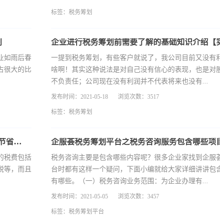
标签：
税务筹划
划
业如雨后春
一提到税务筹划，有些客户就说了，我公司目前又没有
占很大的比
啥啊！其实这种说法是对自己没有信心的表现，也是对
不负责任；公司现在没有利润并不代表将来也没有...
发布时间：2021-05-18
浏览次数：3517
标签：
税务筹划
企业转让土地过程中，交易双方可能需要缴纳筹划节省开支
企服荟税务筹划平台之税务咨询服务包含哪些项
的税费包括
税务咨询主要是包含哪些内容呢？很多企业家找到企服
税等，而且
台时都有这样一个疑问，下面小编就给大家详细讲讲包
有哪些。（一）税务咨询业务范围：为企业办理有...
发布时间：2021-05-05
浏览次数：3457
标签：
税务筹划平台