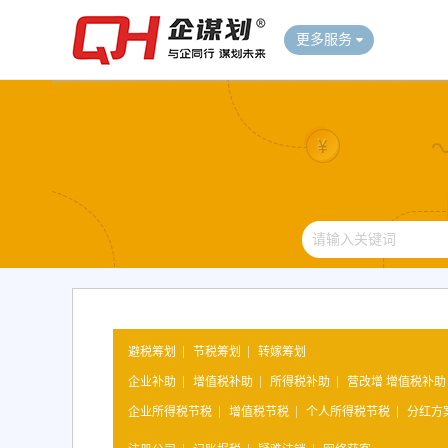
更多服务
避税筹划
节税筹划
转嫁筹划
企业补助
增值税补助
所得税补助
营改增 增值税补助
企业所得税节税
增值税节税
个人所得税节税
分红方