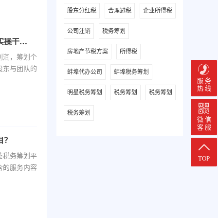
股东分红税
合理避税
企业所得税
公司注销
税务筹划
企业进行税务筹划前需要了解的基础知识介绍【实操干货】
房地产节税方案
所得税
利润，筹划个
股东与团队的
蚌埠代办公司
蚌埠税务筹划
服 务
热 线
明星税务筹划
税务筹划
税务筹划
税务筹划
微 信
客 服
目？
荟税务筹划平
TOP
含的服务内容