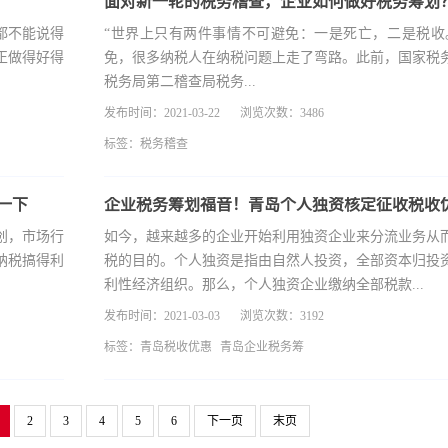
面对新一轮的税务稽查，企业如何做好税务筹划
都不能说得
“世界上只有两件事情不可避免：一是死亡，二是税收
正做得好得
免，很多纳税人在纳税问题上走了弯路。此前，国家税
税务局第二稽查局税务...
发布时间：2021-03-22
浏览次数：3486
标签：
税务稽查
一下
企业税务筹划福音！青岛个人独资核定征收税收
创，市场行
如今，越来越多的企业开始利用独资企业来分流业务从
纳税搞得利
税的目的。个人独资是指由自然人投资，全部资本归投
利性经济组织。那么，个人独资企业缴纳全部税款...
发布时间：2021-03-03
浏览次数：3192
标签：
青岛税收优惠
青岛企业税务筹
2
3
4
5
6
下一页
末页