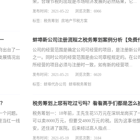
荣，合理节税的出现是市场经济发展的必然结果，它...
发布时间：2021-05-22
浏览次数：6966
标签：
税务筹划
房地产节税方案
一
府出台了一
公司的经营范围是确定公司可经营的项目，是注册新公
发展情况出
之一。同时公司的经营范围是由公司章程规定的。在公
所经营的项目必须与注册时一致，如有新的经营项...
发布时间：2021-05-21
浏览次数：6620
标签：
蚌埠代办公司
蚌埠税务筹划
划？
税务筹划上您有吃过亏吗？看看高手们都是怎么
一个问题。
税务筹划一：18年前，王先生花55万元在深圳龙岗买了
是当红一线
可以卖8000万元，但要交4800万元的税。因为这事他
安，还住进了医院。后来经过高人指点...
发布时间：2021-05-19
浏览次数：3184