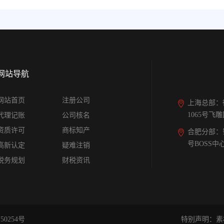
网站导航
网站首页
注册公司
上海总部：
1065号飞
代理记账
公司核名
资质许可
商标知产
合肥分部：
号BOSS中
高新认定
疑难注销
税务规划
财税资讯
50254号
特别声明：素