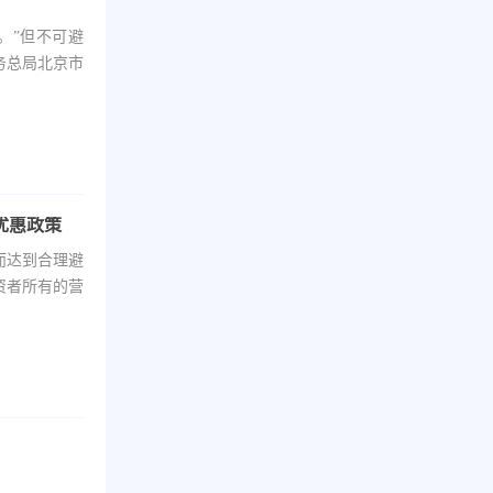
？
。”但不可避
务总局北京市
优惠政策
而达到合理避
资者所有的营