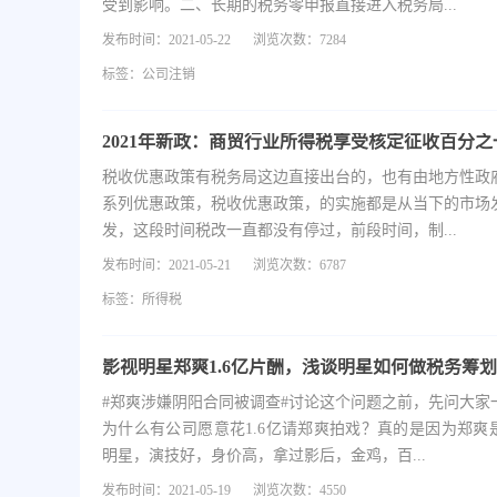
受到影响。二、长期的税务零申报直接进入税务局...
发布时间：2021-05-22
浏览次数：7284
标签：
公司注销
2021年新政：商贸行业所得税享受核定征收百分之
税收优惠政策有税务局这边直接出台的，也有由地方性政
系列优惠政策，税收优惠政策，的实施都是从当下的市场
发，这段时间税改一直都没有停过，前段时间，制...
发布时间：2021-05-21
浏览次数：6787
标签：
所得税
影视明星郑爽1.6亿片酬，浅谈明星如何做税务筹
#郑爽涉嫌阴阳合同被调查#讨论这个问题之前，先问大家
为什么有公司愿意花1.6亿请郑爽拍戏？真的是因为郑爽
明星，演技好，身价高，拿过影后，金鸡，百...
发布时间：2021-05-19
浏览次数：4550